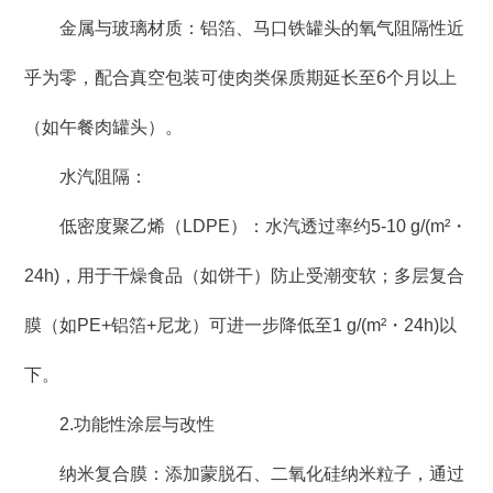
金属与玻璃材质：铝箔、马口铁罐头的氧气阻隔性近
乎为零，配合真空包装可使肉类保质期延长至6个月以上
（如午餐肉罐头）。
水汽阻隔：
低密度聚乙烯（LDPE）：水汽透过率约5-10 g/(m²・
24h)，用于干燥食品（如饼干）防止受潮变软；多层复合
膜（如PE+铝箔+尼龙）可进一步降低至1 g/(m²・24h)以
下。
2.功能性涂层与改性
纳米复合膜：添加蒙脱石、二氧化硅纳米粒子，通过