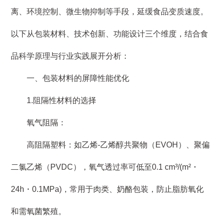
离、环境控制、微生物抑制等手段，延缓食品变质速度。
以下从包装材料、技术创新、功能设计三个维度，结合食
品科学原理与行业实践展开分析：
一、包装材料的屏障性能优化
1.阻隔性材料的选择
氧气阻隔：
高阻隔塑料：如乙烯-乙烯醇共聚物（EVOH）、聚偏
二氯乙烯（PVDC），氧气透过率可低至0.1 cm³/(m²・
24h・0.1MPa)，常用于肉类、奶酪包装，防止脂肪氧化
和需氧菌繁殖。